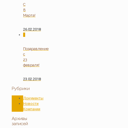
С
8
Марта!
26.02.2018
0
Поздравление
с
23
февраля!
23.02.2018
Рубрики
Документы
Новости
Компании
Архивы
записей