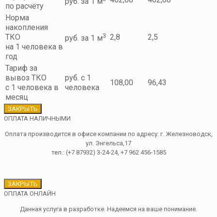
руб. за 1 м
по расчёту
Норма
накопления
3
ТКО
2,8
2,5
руб. за 1 м
на 1 человека в
год
Тариф за
вывоз ТКО
руб. с 1
108,00
96,43
с 1 человека в
человека
месяц
ЗАКРЫТЬ
ОПЛАТА НАЛИЧНЫМИ
Оплата производится в офисе компании по адресу: г. Железноводск,
ул. Энгельса,17
тел.: (+7 87932) 3-24-24, +7 962 456-1585
ЗАКРЫТЬ
ОПЛАТА ОНЛАЙН
Данная услуга в разработке. Надеемся на ваше понимание.